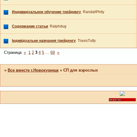
Индивидуальное обучение трейдингу
RandallPhity
Содержание статьи
Ralphdug
Індивідуальне навчання трейденгу
TravisTutty
Страница:
«
1
2
3
4
5
…
69
»
»
Все вместе г.Новокузнецк
»
СП для взрослых