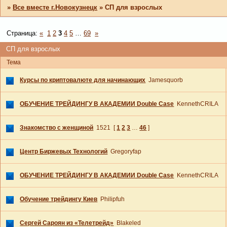
»
Все вместе г.Новокузнецк
»
СП для взрослых
Страница:
«
1
2
3
4
5
…
69
»
СП для взрослых
Тема
Курсы по криптовалюте для начинающих
Jamesquorb
ОБУЧЕНИЕ ТРЕЙДИНГУ В АКАДЕМИИ Double Case
KennethCRILA
Знакомство с женщиной
1521
[
1
2
3
…
46
]
Центр Биржевых Технологий
Gregoryfap
ОБУЧЕНИЕ ТРЕЙДИНГУ В АКАДЕМИИ Double Case
KennethCRILA
Обучение трейдингу Киев
Philipfuh
Сергей Сароян из «Телетрейд»
Blakeled