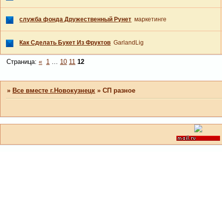
служба фонда Дружественный Рунет
маркетинге
Как Сделать Букет Из Фруктов
GarlandLig
Страница:
«
1
…
10
11
12
»
Все вместе г.Новокузнецк
»
СП разное