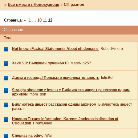
»
Все вместе г.Новокузнецк
»
СП разное
Страница:
«
1
…
10
11
12
СП разное
Тема
Not known Factual Statements About nft domains
RobertAmerb
Xevil 5.0: Выпущен лучши&#10
MaryNip257
Дамы и господа! Повысьте привлекательность
Iulii.Bel
Straight shotacon > Insest > Библиотека инцест рассказов одним
архивом
mom+son
Библиотека инцест рассказов одним архивом
Библиотека инцест
рассказ
Houston Texans Information: Kareem Jackson In direction of
Circulation
HrentDelek
Спецназ на офис
War