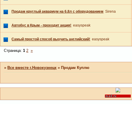
Продам круглый аквариум на 6.8л с оборудованием
Sirena
Автобус в Крым - проходит акция!
easyspeak
Самый простой способ выучить английский!
easyspeak
Страница:
1
2
»
»
Все вместе г.Новокузнецк
»
Продам Куплю