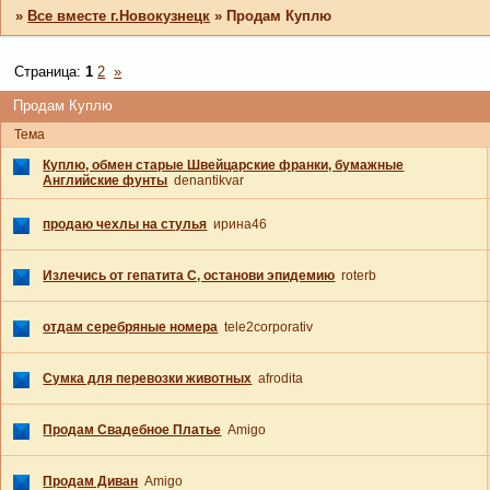
»
Все вместе г.Новокузнецк
»
Продам Куплю
Страница:
1
2
»
Продам Куплю
Тема
Куплю, обмен старые Швейцарские франки, бумажные
Английские фунты
denantikvar
продаю чехлы на стулья
ирина46
Излечись от гепатита С, останови эпидемию
roterb
отдам серебряные номера
tele2corporativ
Сумка для перевозки животных
afrodita
Продам Свадебное Платье
Amigo
Продам Диван
Amigo