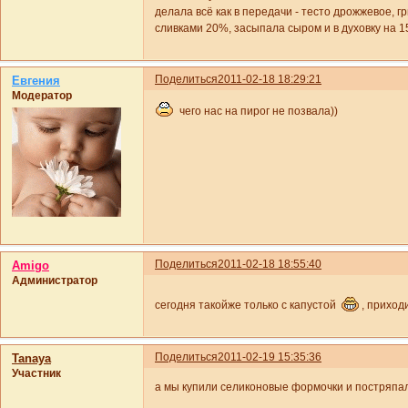
делала всё как в передачи - тесто дрожжевое, г
сливками 20%, засыпала сыром и в духовку на 1
Поделиться
2011-02-18 18:29:21
Евгения
Модератор
чего нас на пирог не позвала))
Поделиться
2011-02-18 18:55:40
Amigo
Администратор
сегодня такойже только с капустой
, прихо
Поделиться
2011-02-19 15:35:36
Tanaya
Участник
а мы купили селиконовые формочки и постряпали