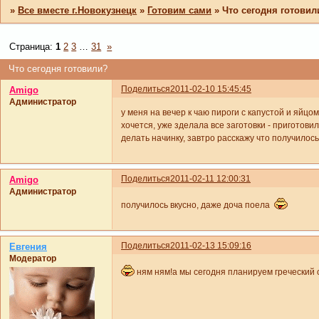
»
Все вместе г.Новокузнецк
»
Готовим сами
»
Что сегодня готовил
Страница:
1
2
3
…
31
»
Что сегодня готовили?
Поделиться
2011-02-10 15:45:45
Amigo
Администратор
у меня на вечер к чаю пироги с капустой и яйцом
хочется, уже зделала все заготовки - приготови
делать начинку, завтро расскажу что получилось
Поделиться
2011-02-11 12:00:31
Amigo
Администратор
получилось вкусно, даже доча поела
Поделиться
2011-02-13 15:09:16
Евгения
Модератор
ням ням!а мы сегодня планируем греческий с