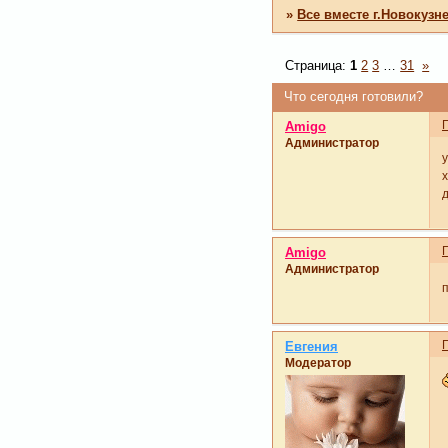
»
Все вместе г.Новокузн
Страница:
1
2
3
…
31
»
Что сегодня готовили?
Amigo
Администратор
у
х
Amigo
Администратор
Евгения
Модератор