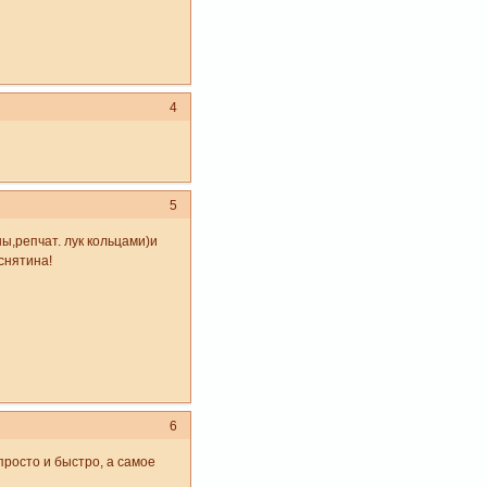
4
5
ы,репчат. лук кольцами)и
снятина!
6
просто и быстро, а самое