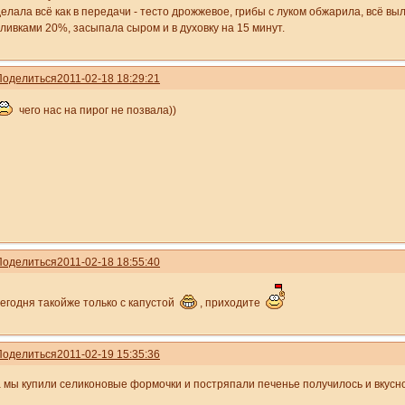
делала всё как в передачи - тесто дрожжевое, грибы с луком обжарила, всё вы
сливками 20%, засыпала сыром и в духовку на 15 минут.
Поделиться
2011-02-18 18:29:21
чего нас на пирог не позвала))
Поделиться
2011-02-18 18:55:40
сегодня такойже только с капустой
, приходите
Поделиться
2011-02-19 15:35:36
а мы купили селиконовые формочки и постряпали печенье получилось и вкусно