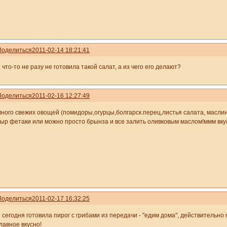
Поделиться
2011-02-14 18:21:41
 что-то не разу не готовила такой салат, а из чего его делают?
Поделиться
2011-02-16 12:27:49
много свежих овощей (помидоры,огурцы,болгарск.перец,листья салата, маслин
сыр фетаки или можно просто брынза и все залить оливковым маслом!ммм вку
Поделиться
2011-02-17 16:32:25
 сегодня готовила пирог с грибами из передачи - "едим дома", действительно 
лавное вкусно!