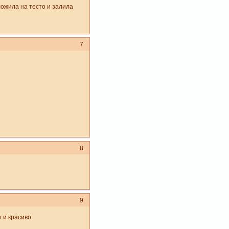
ложила на тесто и залила
7
8
9
 и красиво.