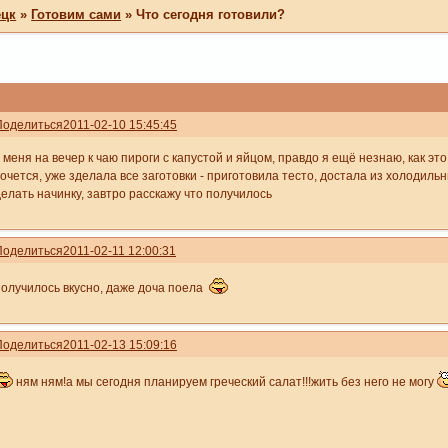
ецк
»
Готовим сами
»
Что сегодня готовили?
Поделиться
2011-02-10 15:45:45
 меня на вечер к чаю пироги с капустой и яйцом, правдо я ещё незнаю, как это
очется, уже зделала все заготовки - приготовила тесто, достала из холодильн
делать начинку, завтро расскажу что получилось
Поделиться
2011-02-11 12:00:31
получилось вкусно, даже доча поела
Поделиться
2011-02-13 15:09:16
ням ням!а мы сегодня планируем греческий салат!!!жить без него не могу