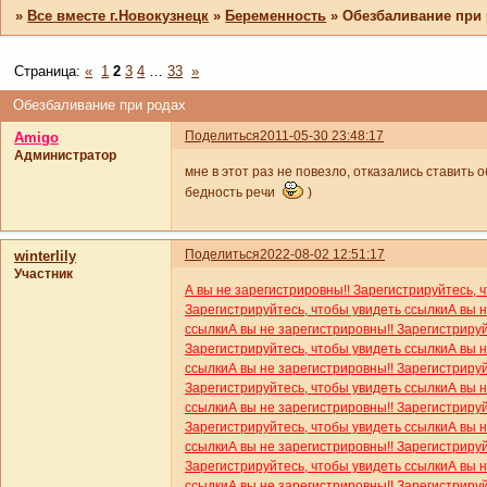
»
Все вместе г.Новокузнецк
»
Беременность
»
Обезбаливание при
Страница:
«
1
2
3
4
…
33
»
Обезбаливание при родах
Поделиться
2011-05-30 23:48:17
Amigo
Администратор
мне в этот раз не повезло, отказались ставить о
бедность речи
)
Поделиться
2022-08-02 12:51:17
winterlily
Участник
А вы не зарегистрировны!! Зарегистрируйтесь, 
Зарегистрируйтесь, чтобы увидеть ссылки
А вы 
ссылки
А вы не зарегистрировны!! Зарегистриру
Зарегистрируйтесь, чтобы увидеть ссылки
А вы 
ссылки
А вы не зарегистрировны!! Зарегистриру
Зарегистрируйтесь, чтобы увидеть ссылки
А вы 
ссылки
А вы не зарегистрировны!! Зарегистриру
Зарегистрируйтесь, чтобы увидеть ссылки
А вы 
ссылки
А вы не зарегистрировны!! Зарегистриру
Зарегистрируйтесь, чтобы увидеть ссылки
А вы 
ссылки
А вы не зарегистрировны!! Зарегистриру