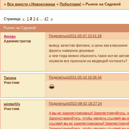
»
Все вместе г.Новокузнецк
»
Поболтаем!
»
Рынок на Садовой
Страница:
«
1
2
3
4
…
47
»
Рынок на Садовой
Поделиться
2011-05-07 23:41:28
Amigo
Администратор
вывод: качество фиговое, а цены как в магазине
фрукты наверное дешевые
а чем тогда можно обьяснить такое кол-во авто
неужели все приехали на медведей поглазеть?
Поделиться
2011-05-10 16:36:34
Tanaya
Участник
Поделиться
2022-08-02 18:27:24
winterlily
Участник
А вы не зарегистрировны!! Зарегистрируйтесь, 
Зарегистрируйтесь, чтобы увидеть ссылки
А вы 
ссылки
А вы не зарегистрировны!! Зарегистриру
Зарегистрируйтесь, чтобы увидеть ссылки
А вы 