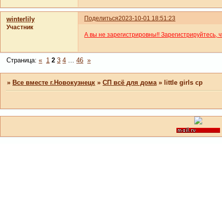
Поделиться
2023-10-01 18:51:23
winterlily
Участник
А вы не зарегистрировны!! Зарегистрируйтесь, 
Страница:
«
1
2
3
4
…
46
»
»
Все вместе г.Новокузнецк
»
СП всё для дома
»
little girls cp