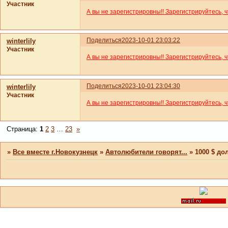
Участник
А вы не зарегистрировны!! Зарегистрируйтесь, 
Поделиться
2023-10-01 23:03:22
winterlily
Участник
А вы не зарегистрировны!! Зарегистрируйтесь, 
Поделиться
2023-10-01 23:04:30
winterlily
Участник
А вы не зарегистрировны!! Зарегистрируйтесь, 
Страница:
1
2
3
…
23
»
»
Все вместе г.Новокузнецк
»
Автолюбители говорят...
»
1000 $ до