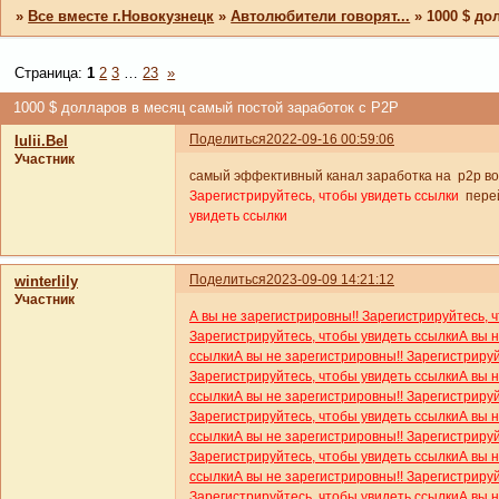
»
Все вместе г.Новокузнецк
»
Автолюбители говорят...
»
1000 $ до
Страница:
1
2
3
…
23
»
1000 $ долларов в месяц самый постой заработок с P2P
Поделиться
2022-09-16 00:59:06
Iulii.Bel
Участник
самый эффективный канал заработка на p2p во 
Зарегистрируйтесь, чтобы увидеть ссылки
пере
увидеть ссылки
Поделиться
2023-09-09 14:21:12
winterlily
Участник
А вы не зарегистрировны!! Зарегистрируйтесь, 
Зарегистрируйтесь, чтобы увидеть ссылки
А вы 
ссылки
А вы не зарегистрировны!! Зарегистриру
Зарегистрируйтесь, чтобы увидеть ссылки
А вы 
ссылки
А вы не зарегистрировны!! Зарегистриру
Зарегистрируйтесь, чтобы увидеть ссылки
А вы 
ссылки
А вы не зарегистрировны!! Зарегистриру
Зарегистрируйтесь, чтобы увидеть ссылки
А вы 
ссылки
А вы не зарегистрировны!! Зарегистриру
Зарегистрируйтесь, чтобы увидеть ссылки
А вы 