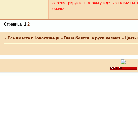
Зарегистрируйтесь, чтобы увидеть ссылки
А вы 
ссылки
Страница:
1
2
»
»
Все вместе г.Новокузнецк
»
Глаза боятся, а руки делают
»
Цветы