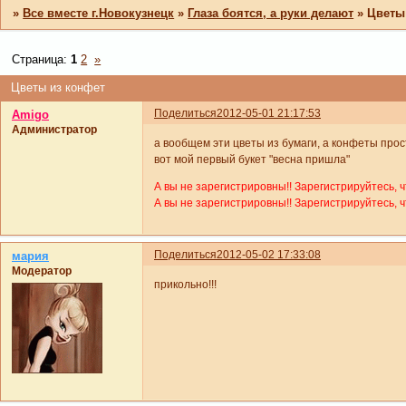
»
Все вместе г.Новокузнецк
»
Глаза боятся, а руки делают
»
Цветы
Страница:
1
2
»
Цветы из конфет
Поделиться
2012-05-01 21:17:53
Amigo
Администратор
а вообщем эти цветы из бумаги, а конфеты прос
вот мой первый букет "весна пришла"
А вы не зарегистрировны!! Зарегистрируйтесь, 
А вы не зарегистрировны!! Зарегистрируйтесь, 
Поделиться
2012-05-02 17:33:08
мария
Модератор
прикольно!!!