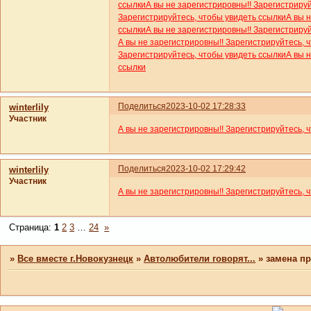
ссылки
А вы не зарегистрировны!! Зарегистриру
Зарегистрируйтесь, чтобы увидеть ссылки
А вы 
ссылки
А вы не зарегистрировны!! Зарегистриру
А вы не зарегистрировны!! Зарегистрируйтесь, 
Зарегистрируйтесь, чтобы увидеть ссылки
А вы 
ссылки
Поделиться
2023-10-02 17:28:33
winterlily
Участник
А вы не зарегистрировны!! Зарегистрируйтесь, 
Поделиться
2023-10-02 17:29:42
winterlily
Участник
А вы не зарегистрировны!! Зарегистрируйтесь, 
Страница:
1
2
3
…
24
»
»
Все вместе г.Новокузнецк
»
Автолюбители говорят...
»
замена п