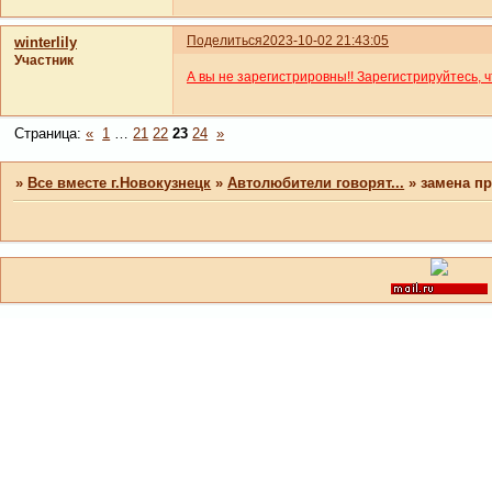
Поделиться
2023-10-02 21:43:05
winterlily
Участник
А вы не зарегистрировны!! Зарегистрируйтесь, 
Страница:
«
1
…
21
22
23
24
»
»
Все вместе г.Новокузнецк
»
Автолюбители говорят...
»
замена п