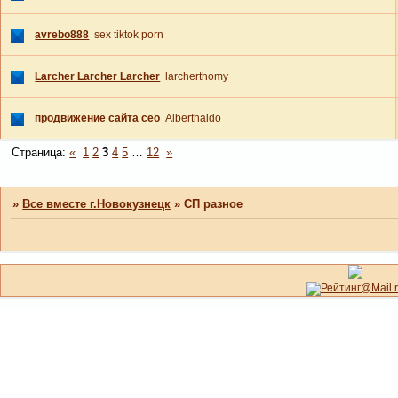
avrebo888
sex tiktok porn
Larcher Larcher Larcher
larcherthomy
продвижение сайта сео
Alberthaido
Страница:
«
1
2
3
4
5
…
12
»
»
Все вместе г.Новокузнецк
»
СП разное