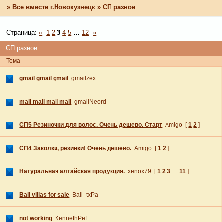
»
Все вместе г.Новокузнецк
»
СП разное
Страница:
«
1
2
3
4
5
…
12
»
СП разное
Тема
gmail gmail gmail
gmailzex
mail mail mail mail
gmailNeord
СП5 Резиночки для волос. Очень дешево. Старт
Amigo
[
1
2
]
СП4 Заколки, резинки! Очень дешево.
Amigo
[
1
2
]
Натуральная алтайская продукция.
xenox79
[
1
2
3
…
11
]
Bali villas for sale
Bali_txPa
not working
KennethPef