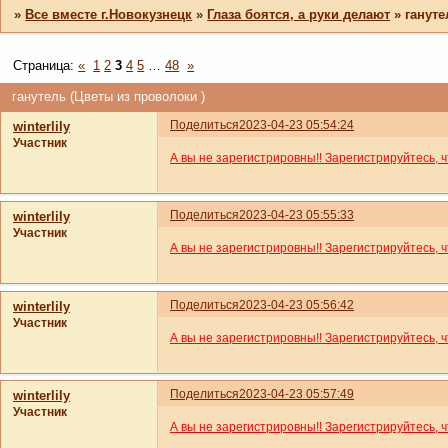
»
Все вместе г.Новокузнецк
»
Глаза боятся, а руки делают
»
гануте
Страница:
«
1
2
3
4
5
…
48
»
ганутель (Цветы из проволоки )
Поделиться
2023-04-23 05:54:24
winterlily
Участник
А вы не зарегистрировны!! Зарегистрируйтесь, 
Поделиться
2023-04-23 05:55:33
winterlily
Участник
А вы не зарегистрировны!! Зарегистрируйтесь, 
Поделиться
2023-04-23 05:56:42
winterlily
Участник
А вы не зарегистрировны!! Зарегистрируйтесь, 
Поделиться
2023-04-23 05:57:49
winterlily
Участник
А вы не зарегистрировны!! Зарегистрируйтесь, 