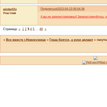
Поделиться
2023-04-23 06:04:38
winterlily
Участник
А вы не зарегистрировны!! Зарегистрируйтесь, 
Страница:
«
1
2
3
4
5
…
48
»
»
Все вместе г.Новокузнецк
»
Глаза боятся, а руки делают
»
гануте