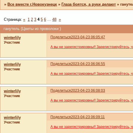
»
Все вместе г.Новокузнецк
»
Глаза боятся, а руки делают
»
гануте
Страница:
«
1
2
3
4
5
6
…
48
»
ганутель (Цветы из проволоки )
Поделиться
2023-04-23 06:05:47
winterlily
Участник
А вы не зарегистрировны!! Зарегистрируйтесь, 
Поделиться
2023-04-23 06:06:55
winterlily
Участник
А вы не зарегистрировны!! Зарегистрируйтесь, 
Поделиться
2023-04-23 06:08:03
winterlily
Участник
А вы не зарегистрировны!! Зарегистрируйтесь, 
Поделиться
2023-04-23 06:09:11
winterlily
Участник
А вы не зарегистрировны!! Зарегистрируйтесь, 