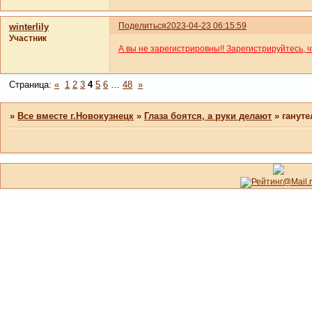
Поделиться
2023-04-23 06:15:59
winterlily
Участник
А вы не зарегистрировны!! Зарегистрируйтесь, 
Страница:
«
1
2
3
4
5
6
…
48
»
»
Все вместе г.Новокузнецк
»
Глаза боятся, а руки делают
»
гануте