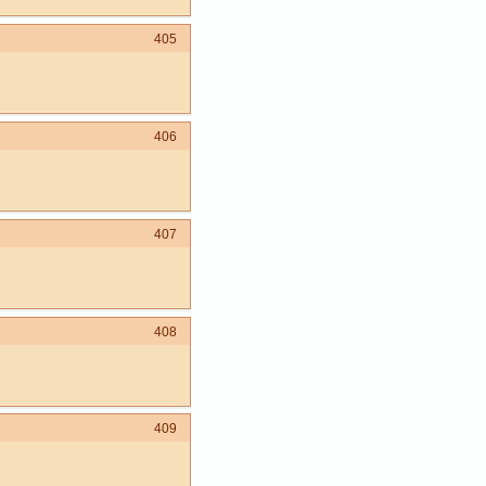
405
406
407
408
409