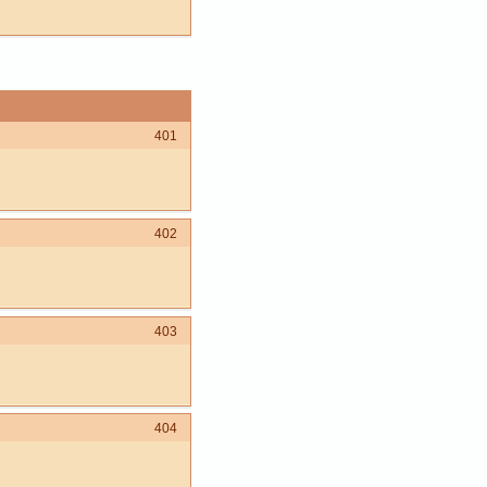
401
402
403
404