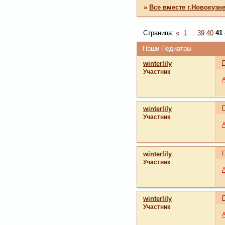
»
Все вместе г.Новокузн
Страница:
«
1
…
39
40
41
Наши Педиатры
winterlily
Участник
winterlily
Участник
winterlily
Участник
winterlily
Участник