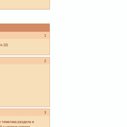
1
 ))))
2
3
е тематика раздела и