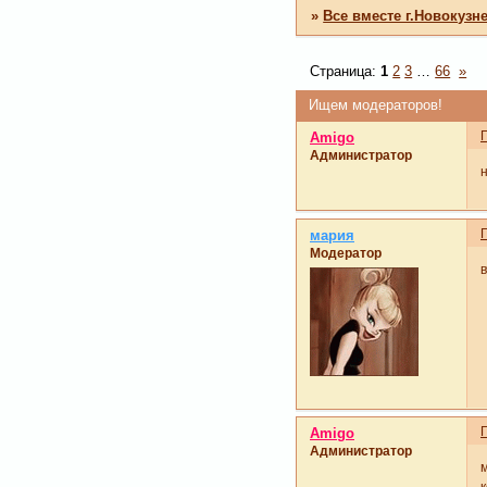
»
Все вместе г.Новокузн
Страница:
1
2
3
…
66
»
Ищем модераторов!
Amigo
Администратор
мария
Модератор
Amigo
Администратор