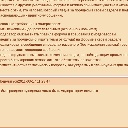
который хочет чтобы этот раздел стал более интересным. это человек, котор
общается с другими участниками форума и активно принимает участие в жизни
вместе с этим, это человек, который следит за порядком в своем разделе и п
располагающую к приятному общению.
основные требования к модераторам:
быть вежливым и доброжелательным (особенно к новичкам).
модератор обязан знать правила форума и требования к модераторам.
следить за порядком (очищать темы от флуда) на форуме в своем разделе.
редактировать сообщения в пределах разумного (без искажения смысла) тоест
это не нарушит концепции сообщения,
модератор должен выставлять замечания лицам, не соблюдающим правила ф
просто быть хорошим человеком - это обязательное качество!
компетентность в тематических вопросах, обсуждаемых в планируемых для м
Поделиться
2011-03-17 11:23:47
я бы в разделе рукоделия могла быть модератором если что