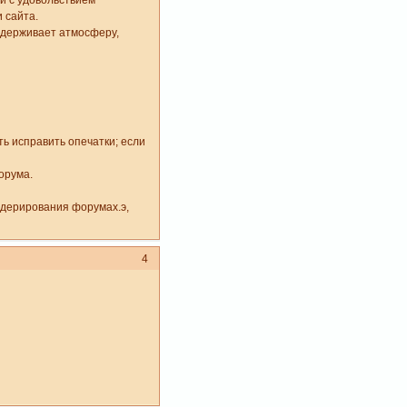
ый с удовольствием
 сайта.
оддерживает атмосферу,
ь исправить опечатки; если
орума.
одерирования форумах.э,
4