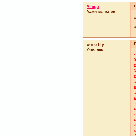
Amigo
Администратор
э
winterlily
Участник