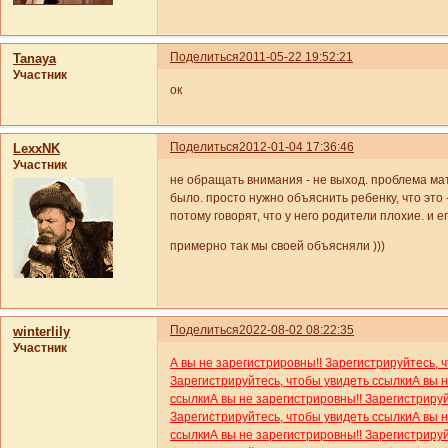
Поделиться
2011-05-22 19:52:21
Tanaya
Участник
ок
Поделиться
2012-01-04 17:36:46
LexxNK
Участник
не обращать внимания - не выход. проблема мат
было. просто нужно объяснить ребенку, что это -
потому говорят, что у него родители плохие. и е
примерно так мы своей объясняли )))
Поделиться
2022-08-02 08:22:35
winterlily
Участник
А вы не зарегистрировны!! Зарегистрируйтесь, 
Зарегистрируйтесь, чтобы увидеть ссылки
А вы 
ссылки
А вы не зарегистрировны!! Зарегистриру
Зарегистрируйтесь, чтобы увидеть ссылки
А вы 
ссылки
А вы не зарегистрировны!! Зарегистриру