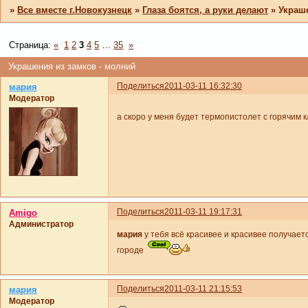
»
Все вместе г.Новокузнецк
»
Глаза боятся, а руки делают
»
Украш
Страница:
«
1
2
3
4
5
…
35
»
Украшения из замков - молний
Поделиться
2011-03-11 16:32:30
мария
Модератор
а скоро у меня будет термопистолет с горячим 
Поделиться
2011-03-11 19:17:31
Amigo
Администратор
мария
у тебя всё красивее и красивее получает
городе
Поделиться
2011-03-11 21:15:53
мария
Модератор