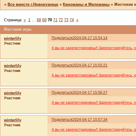
»
Все вместе г.Новокузнецк
»
Киноманы и Меломаны
»
Жестокие 
Страница:
«
1
…
68
69
70
71
72
73
74
»
Жестокие игры
Поделиться
2024-04-17 15:54:14
winterlily
Участник
А вы не зарегистрировны!! Зарегистрируйтесь, 
Поделиться
2024-04-17 15:55:21
winterlily
Участник
А вы не зарегистрировны!! Зарегистрируйтесь, 
Поделиться
2024-04-17 15:56:27
winterlily
Участник
А вы не зарегистрировны!! Зарегистрируйтесь, 
Поделиться
2024-04-17 15:57:34
winterlily
Участник
А вы не зарегистрировны!! Зарегистрируйтесь, 