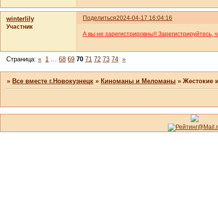
Поделиться
2024-04-17 16:04:16
winterlily
Участник
А вы не зарегистрировны!! Зарегистрируйтесь, 
Страница:
«
1
…
68
69
70
71
72
73
74
»
»
Все вместе г.Новокузнецк
»
Киноманы и Меломаны
»
Жестокие 