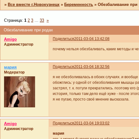
»
Все вместе г.Новокузнецк
»
Беременность
»
Обезбаливание при
Страница:
1
2
3
…
33
»
Обезбаливание при родах
Поделиться
2011-03-04 13:42:08
Amigo
Администратор
почему нельзя обезбаливать, какие методы и ч
Поделиться
2011-03-04 18:32:56
мария
Модератор
я не обезболивалась в обоих случаях. и вообще я
обожглись: у одной от обезболивания мышцы рас
застрял, т. к. потуги прекратились. поэтому его 
история, только там дело ещё хуже - после этог
я не пугаю, просто своё мнение высказала.
Поделиться
2011-03-04 19:03:02
Amigo
Администратор
мария