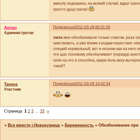
ампулу ледокаина, на всякий случай, вдруг захоч
просто душу грела!
Поделиться
2011-03-28 00:31:35
Amigo
Администратор
лила
мне обезбаливали только схватки, раза тр
чувствовать, а уже ближе к родам перестают об
спящий нормальный, вот и незнаю как на него о
что щас поновому обезбаливают (перидур.анесте
себя на что я способна, какую боль могу вытер
такой?
Поделиться
2011-03-29 10:42:34
Tanaya
Участник
Страница:
1
2
3
…
33
»
»
Все вместе г.Новокузнецк
»
Беременность
»
Обезбаливание при