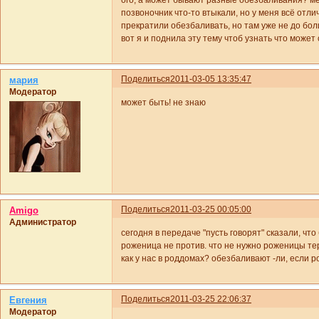
ого, а может бывают разные обезбаливания? ме
позвоночник что-то втыкали, но у меня всё отлич
прекратили обезбаливать, но там уже не до бол
вот я и поднила эту тему чтоб узнать что может
Поделиться
2011-03-05 13:35:47
мария
Модератор
может быть! не знаю
Поделиться
2011-03-25 00:05:00
Amigo
Администратор
сегодня в передаче "пусть говорят" сказали, ч
роженица не против. что не нужно роженицы тер
как у нас в роддомах? обезбаливают -ли, если
Поделиться
2011-03-25 22:06:37
Евгения
Модератор