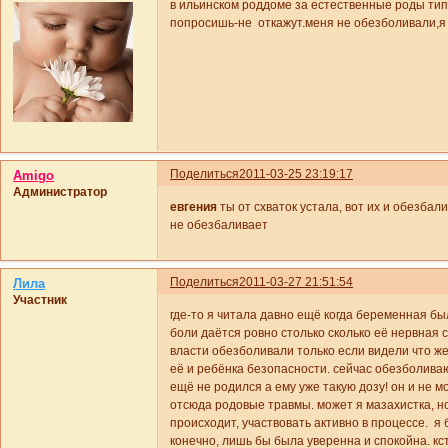
в ильинском роддоме за естественные роды ти
попросишь-не откажут.меня не обезболивали,я и
Поделиться
2011-03-25 23:19:17
Amigo
Администратор
евгения
ты от схваток устала, вот их и обезба
не обезбаливает
Поделиться
2011-03-27 21:51:54
Лила
Участник
где-то я читала давно ещё когда беременная был
боли даётся ровно столько сколько её нервная 
власти обезболивали только если видели что же
её и ребёнка безопасности. сейчас обезболиваю
ещё не родился а ему уже такую дозу! он и не м
отсюда родовые травмы. может я мазахистка, но
происходит, участвовать активно в процессе. я 
конечно, лишь бы была уверенна и спокойна. кс