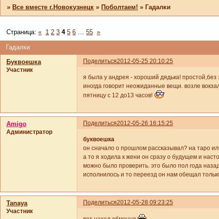
»
Все вместе г.Новокузнецк
»
Поболтаем!
»
Гадалки
Страница:
«
1
2
3
4
5
6
…
55
»
Гадалки
Поделиться
2012-05-25 20:10:25
Буквоешка
Участник
я была у андрея - хороший дядька! простой,без
иногда говорит неожиданные вещи. возле вокза
пятницу с 12 до13 часов!
Поделиться
2012-05-26 16:15:25
Amigo
Администратор
буквоешка
он сначало о прошлом рассказывал? на таро или
а то я ходила к жени он сразу о будущем и наст
можно было проверить. это было пол года назад,
исполнилось и то переезд он нам обещал тольк
Поделиться
2012-05-28 09:23:25
Tanaya
Участник
вот нахал обманул