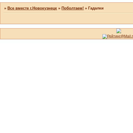
»
Все вместе г.Новокузнецк
»
Поболтаем!
»
Гадалки