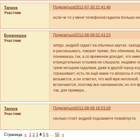
Поделиться
2012-07-30 21:41:48
Tanaya
Участник
если че то у меня телефонов гадалок больше не
Поделиться
2012-08-08 02:43:23
Буквоешка
Участник
amigo, андрей гадает на обычных картах. заход
и рассказывать. говорит прямо, без обиняков, бы
понимаешь так, а со временем доходит, что имен
отрицательных отзывов не слышала. недавно хо
трем-четырем гадалкам, даже в другой город езд
спрашивает, есть ли ещё какие-то вопросы и отв
возьмется, а он ответил, что мой муж неплохой, 
встречаются, поэтому все наперекосяк, но это врем
так, для примера...
Поделиться
2012-08-09 16:53:29
Tanaya
Участник
сколько стоит андрей подскажите пожайлуста
Страница:
«
1
2
3
4
5
6
…
55
»