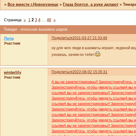
»
Все вместе г.Новокузнецк
»
Глаза боятся, а руки делают
»
Темар
Страница:
«
1
2
3
4
…
48
»
Темари - японская вышивка шаров.
Поделиться
2011-03-27 21:33:48
Лила
Участник
ну для чего люди в шахматы играют, ледяной во
узнаешь, зачем он тебе!
Поделиться
2022-08-02 15:35:31
winterlily
Участник
А вы не зарегистрировны!! Зарегистрируйтесь, 
Зарегистрируйтесь, чтобы увидеть ссылки
А вы 
ссылки
А вы не зарегистрировны!! Зарегистриру
Зарегистрируйтесь, чтобы увидеть ссылки
А вы 
ссылки
А вы не зарегистрировны!! Зарегистриру
Зарегистрируйтесь, чтобы увидеть ссылки
А вы 
ссылки
А вы не зарегистрировны!! Зарегистриру
Зарегистрируйтесь, чтобы увидеть ссылки
А вы 
ссылки
А вы не зарегистрировны!! Зарегистриру
Зарегистрируйтесь, чтобы увидеть ссылки
А вы 