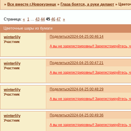
»
Все вместе г.Новокузнецк
»
Глаза боятся, а руки делают
»
Цвето
Страница:
«
1
…
43
44
45
46
47
»
Цветочные шары из бумаги
Поделиться
2024-04-25 00:46:14
winterlily
Участник
А вы не зарегистрировны!! Зарегистрируйтесь, 
Поделиться
2024-04-25 00:47:21
winterlily
Участник
А вы не зарегистрировны!! Зарегистрируйтесь, 
Поделиться
2024-04-25 00:48:29
winterlily
Участник
А вы не зарегистрировны!! Зарегистрируйтесь, 
Поделиться
2024-04-25 00:49:36
winterlily
Участник
А вы не зарегистрировны!! Зарегистрируйтесь, 