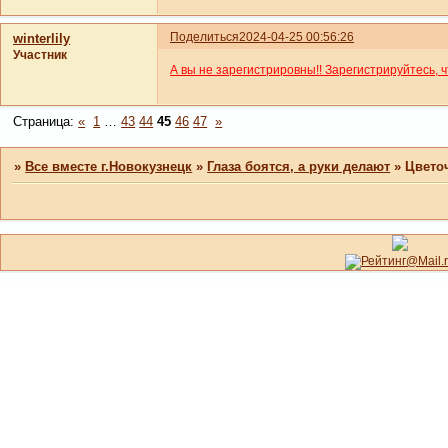
Поделиться
2024-04-25 00:56:26
winterlily
Участник
А вы не зарегистрировны!! Зарегистрируйтесь, 
Страница:
«
1
…
43
44
45
46
47
»
»
Все вместе г.Новокузнецк
»
Глаза боятся, а руки делают
»
Цвето