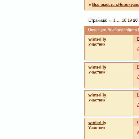
»
Все вместе г.Новокузн
Страница:
«
1
…
18
19
20
Unseriцse Briefkastenfirma
winterlily
Участник
winterlily
Участник
winterlily
Участник
winterlily
Участник