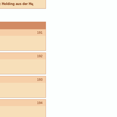
: Holding aus der Hц
191
192
193
194