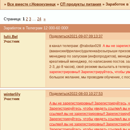
»
Все вместе г.Новокузнецк
»
СП продукты питания
»
Заработок в 
Страница:
1
2
3
…
24
»
Заработок в Телеграм 12 000-60 000!
Поделиться
2021-09-07 09:13:37
Iulii.Bel
Участник
в канал телеграм: @rabotav028
А вы не зарегис
(вакансии/фриланс/удаленка/розыгрыши призов
менеджер по запускам (инфопродуктов), менедж
креативный менеджер, по написанию постов. зар
2-3, до 8 часов), своё резюме высылать в телег
зарегистрировны!! Зарегистрируйтесь, чтобы ув
большое желание, мы проводим обучение, с по
Поделиться
2022-08-03 10:27:53
winterlily
Участник
А вы не зарегистрировны!! Зарегистрируйтесь, 
Зарегистрируйтесь, чтобы увидеть ссылки
А вы 
ссылки
А вы не зарегистрировны!! Зарегистриру
Зарегистрируйтесь, чтобы увидеть ссылки
А вы 
ссылки
А вы не зарегистрировны!! Зарегистриру
Зарегистрируйтесь, чтобы увидеть ссылки
А вы 