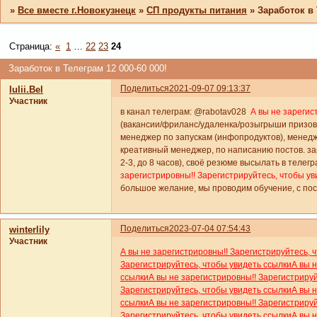
»
Все вместе г.Новокузнецк
»
СП продукты питания
»
Заработок в 
Страница:
«
1
…
22
23
24
Заработок в Телеграм 12 000-60 000!
Поделиться
2021-09-07 09:13:37
Iulii.Bel
Участник
в канал телеграм: @rabotav028
А вы не зарегис
(вакансии/фриланс/удаленка/розыгрыши призов
менеджер по запускам (инфопродуктов), менедж
креативный менеджер, по написанию постов. зар
2-3, до 8 часов), своё резюме высылать в телег
зарегистрировны!! Зарегистрируйтесь, чтобы ув
большое желание, мы проводим обучение, с по
Поделиться
2023-07-04 07:54:43
winterlily
Участник
А вы не зарегистрировны!! Зарегистрируйтесь, 
Зарегистрируйтесь, чтобы увидеть ссылки
А вы 
ссылки
А вы не зарегистрировны!! Зарегистриру
Зарегистрируйтесь, чтобы увидеть ссылки
А вы 
ссылки
А вы не зарегистрировны!! Зарегистриру
Зарегистрируйтесь, чтобы увидеть ссылки
А вы 