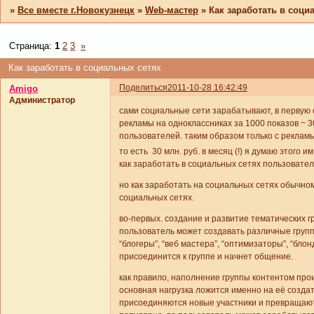
»
Все вместе г.Новокузнецк
»
Web-мастер
»
Как заработать в соци
Страница:
1
2
3
»
Как заработать в социальных сетях
Поделиться
2011-10-28 16:42:49
Amigo
Администратор
сами социальные сети зарабатывают, в первую 
рекламы на одноклассниках за 1000 показов ~ 3
пользователей. таким образом только с рекламы
то есть 30 млн. руб. в месяц (!) я думаю этого 
как заработать в социальных сетях пользовате
но как заработать на социальных сетях обычно
социальных сетях.
во-первых. создание и развитие тематических г
пользователь может создавать различные групп
“блогеры”, “веб мастера”, “оптимизаторы”, “бл
присоединится к группе и начнет общение.
как правило, наполнение группы контентом про
основная нагрузка ложится именно на её созда
присоединяются новые участники и превращаютс