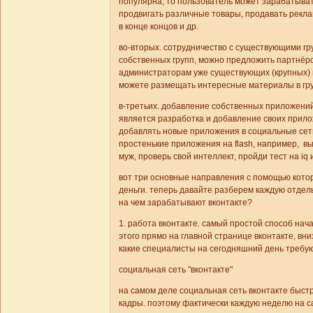
популярна, то пользователь может зарабатыват
продвигать различные товары, продавать реклам
в конце концов и др.
во-вторых. сотрудничество с существующими г
собственных групп, можно предложить партнёр
администраторам уже существующих (крупных) 
можете размещать интересные материалы в груп
в-третьих. добавление собственных приложений
является разработка и добавление своих прилож
добавлять новые приложения в социальные сети
простенькие приложения на flash, например, вы
муж, проверь свой интеллект, пройди тест на iq и
вот три основные направления с помощью кото
деньги. теперь давайте разберем каждую отдел
на чем зарабатывают вконтакте?
1. работа вконтакте. самый простой способ нача
этого прямо на главной странице вконтакте, вни
какие специалисты на сегодняшний день требу
социальная сеть "вконтакте"
на самом деле социальная сеть вконтакте быст
кадры. поэтому фактически каждую неделю на 