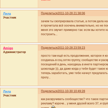
Поделиться
2011-10-28 21:38:06
Лила
Участник
зачем ты скоприровала статью, а потом дала на
я прочитала всё ооочень внимательно, но не по
меня это звучит примерно так: если вы хотите на
построить...
Поделиться
2011-10-28 23:59:23
Amigo
Администратор
просто там ещё есть продолжение, каторое я ко
создаешь в соц.сетях группу, сообщество и раск
посещений в день, находишь в инете партнерск
шоколаде ))), да даже когда у тебя будет такое 
теперь заработать, уже тебе начнут предлагать
прогу...
Поделиться
2011-10-30 10:49:28
Лила
Участник
как раскручивать сообощество? что такое партн
рекламу? короче... у меня друзей всего 37, и гру