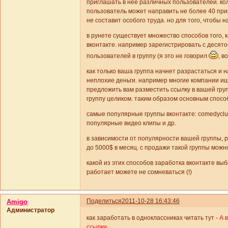
приглашать в неё различных пользователей. ко
пользователь может направить не более 40 приг
не составит особого труда. но для того, чтобы 
в рунете существует множество способов того, к
вконтакте. например зарегистрировать с десяток
пользователей в группу (я это не говорил
, в
как только ваша группа начнет разрастаться и 
неплохие деньги. например многие компании ищ
предложить вам разместить ссылку в вашей груп
группу целиком. таким образом основным способ
самые популярные группы вконтакте: comedyclub,
популярные видео клипы и др.
в зависимости от популярности вашей группы, 
до 5000$ в месяц. с продажи такой группы можн
какой из этих способов заработка вконтакте выб
работает можете не сомневаться (!)
Поделиться
2011-10-28 16:43:46
Amigo
Администратор
как заработать в одноклассниках читать тут -
А 
ссылки