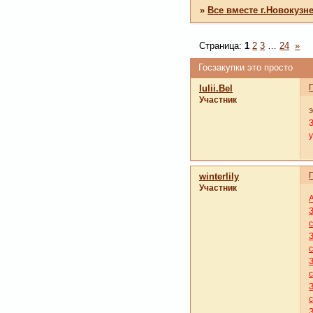
»
Все вместе г.Новокузн
Страница:
1
2
3
…
24
»
Госзакупки это просто
Iulii.Bel
Участник
э
winterlily
Участник