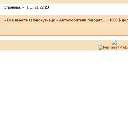
Страница:
«
1
…
21
22
23
»
Все вместе г.Новокузнецк
»
Автолюбители говорят...
»
1000 $ до