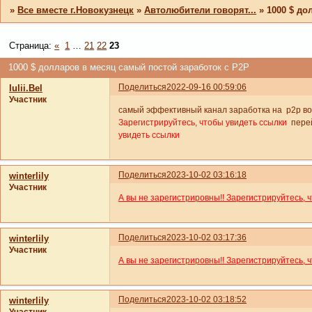
»
Все вместе г.Новокузнецк
»
Автолюбители говорят...
»
1000 $ до
Страница:
«
1
…
21
22
23
1000 $ долларов в месяц самый постой заработок с P2P
Поделиться
2022-09-16 00:59:06
Iulii.Bel
Участник
самый эффективный канал заработка на p2p во 
Зарегистрируйтесь, чтобы увидеть ссылки
пере
увидеть ссылки
Поделиться
2023-10-02 03:16:18
winterlily
Участник
А вы не зарегистрировны!! Зарегистрируйтесь, 
Поделиться
2023-10-02 03:17:36
winterlily
Участник
А вы не зарегистрировны!! Зарегистрируйтесь, 
Поделиться
2023-10-02 03:18:52
winterlily