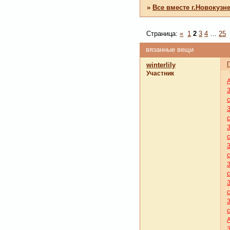
»
Все вместе г.Новокузн
Страница:
«
1
2
3
4
…
25
вязанные вещи
winterlily
Участник