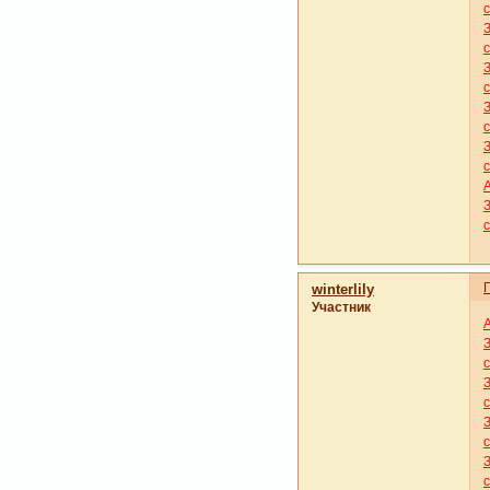
winterlily
Участник