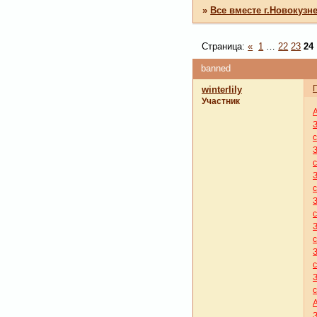
»
Все вместе г.Новокузн
Страница:
«
1
…
22
23
24
banned
winterlily
Участник