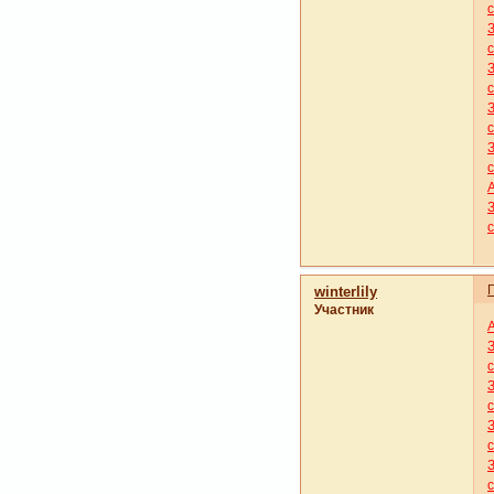
winterlily
Участник