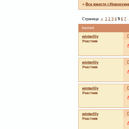
»
Все вместе г.Новокузн
Страница:
«
1
2
3
4
5
6
7
banned
winterlily
Участник
winterlily
Участник
winterlily
Участник
winterlily
Участник