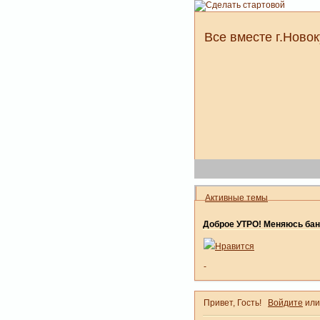
Все вместе г.Новок
Активные темы
Доброе УТРО! Меняюсь бан
Нравится
-
Привет, Гость!
Войдите
ил