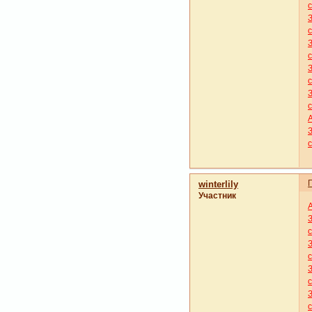
winterlily
Участник