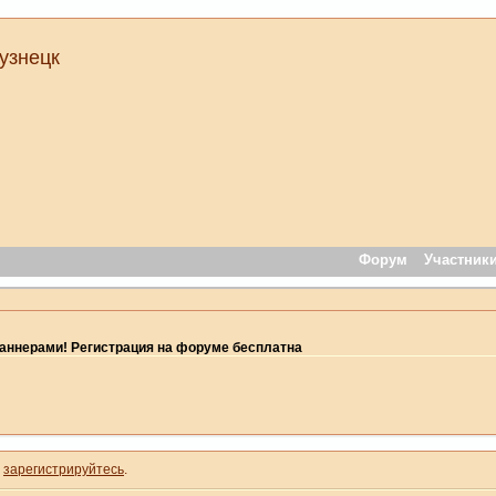
узнецк
Форум
Участник
ннерами! Регистрация на форуме бесплатна
и
зарегистрируйтесь
.