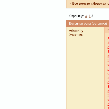
»
Все вместе г.Новокузн
Страница:
«
1
2
Ветряная оспа (ветрянка)
winterlily
Участник