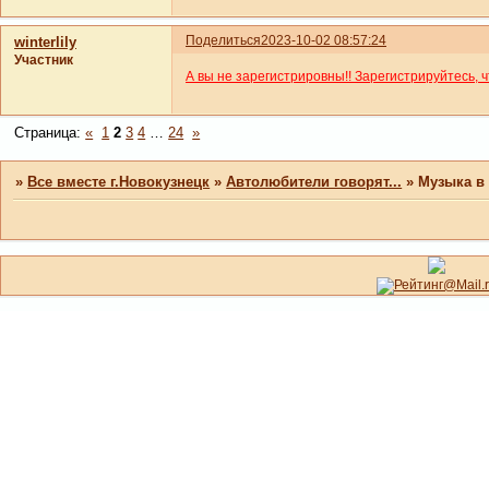
Поделиться
2023-10-02 08:57:24
winterlily
Участник
А вы не зарегистрировны!! Зарегистрируйтесь, 
Страница:
«
1
2
3
4
…
24
»
»
Все вместе г.Новокузнецк
»
Автолюбители говорят...
»
Музыка в