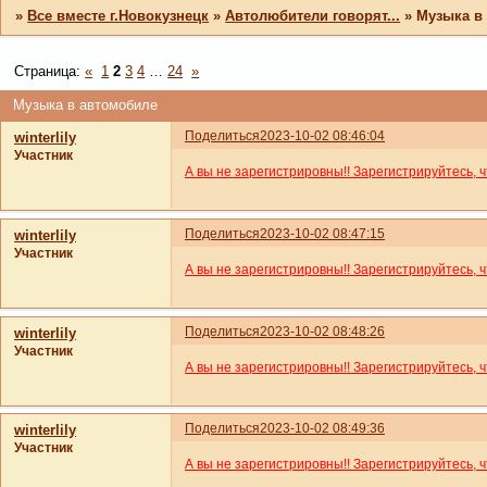
»
Все вместе г.Новокузнецк
»
Автолюбители говорят...
»
Музыка в
Страница:
«
1
2
3
4
…
24
»
Музыка в автомобиле
Поделиться
2023-10-02 08:46:04
winterlily
Участник
А вы не зарегистрировны!! Зарегистрируйтесь, 
Поделиться
2023-10-02 08:47:15
winterlily
Участник
А вы не зарегистрировны!! Зарегистрируйтесь, 
Поделиться
2023-10-02 08:48:26
winterlily
Участник
А вы не зарегистрировны!! Зарегистрируйтесь, 
Поделиться
2023-10-02 08:49:36
winterlily
Участник
А вы не зарегистрировны!! Зарегистрируйтесь, 