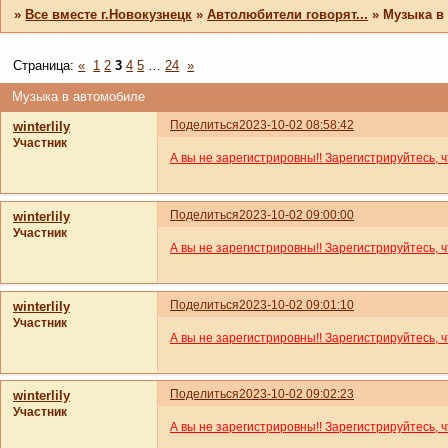
»
Все вместе г.Новокузнецк
»
Автолюбители говорят...
»
Музыка в
Страница:
«
1
2
3
4
5
…
24
»
Музыка в автомобиле
Поделиться
2023-10-02 08:58:42
winterlily
Участник
А вы не зарегистрировны!! Зарегистрируйтесь, 
Поделиться
2023-10-02 09:00:00
winterlily
Участник
А вы не зарегистрировны!! Зарегистрируйтесь, 
Поделиться
2023-10-02 09:01:10
winterlily
Участник
А вы не зарегистрировны!! Зарегистрируйтесь, 
Поделиться
2023-10-02 09:02:23
winterlily
Участник
А вы не зарегистрировны!! Зарегистрируйтесь, 