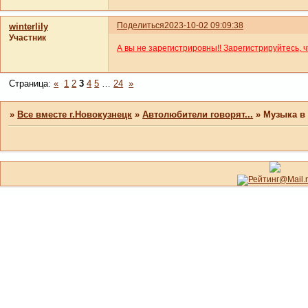
Поделиться
2023-10-02 09:09:38
winterlily
Участник
А вы не зарегистрировны!! Зарегистрируйтесь, 
Страница:
«
1
2
3
4
5
…
24
»
»
Все вместе г.Новокузнецк
»
Автолюбители говорят...
»
Музыка в