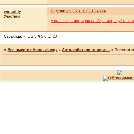
Поделиться
2023-10-02 13:48:24
winterlily
Участник
А вы не зарегистрировны!! Зарегистрируйтесь, 
Страница:
«
1
2
3
4
5
6
…
23
»
»
Все вместе г.Новокузнецк
»
Автолюбители говорят...
»
Перегон 