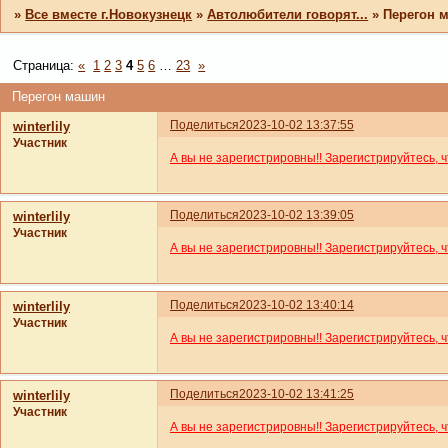
»
Все вместе г.Новокузнецк
»
Автолюбители говорят...
»
Перегон 
Страница:
«
1
2
3
4
5
6
…
23
»
Перегон машин
Поделиться
2023-10-02 13:37:55
winterlily
Участник
А вы не зарегистрировны!! Зарегистрируйтесь, 
Поделиться
2023-10-02 13:39:05
winterlily
Участник
А вы не зарегистрировны!! Зарегистрируйтесь, 
Поделиться
2023-10-02 13:40:14
winterlily
Участник
А вы не зарегистрировны!! Зарегистрируйтесь, 
Поделиться
2023-10-02 13:41:25
winterlily
Участник
А вы не зарегистрировны!! Зарегистрируйтесь, 