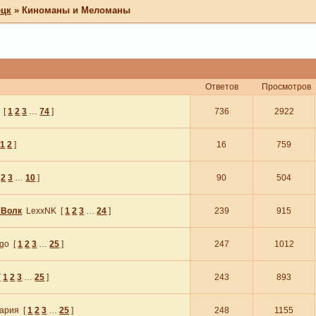
ецк
»
Киноманы и Меломаны
Ответов
Просмотров
[
1
2
3
…
74
]
736
2922
1
2
]
16
759
2
3
…
10
]
90
504
 Волк
LexxNK
[
1
2
3
…
24
]
239
915
go
[
1
2
3
…
25
]
247
1012
[
1
2
3
…
25
]
243
893
ария
[
1
2
3
…
25
]
248
1155