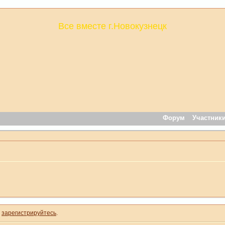
Все вместе г.Новокузнецк
Форум
Участник
и
зарегистрируйтесь
.