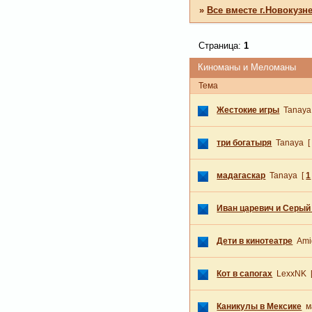
»
Все вместе г.Новокузн
Страница:
1
Киноманы и Меломаны
Тема
Жестокие игры
Tanaya
три богатыря
Tanaya
[
мадагаскар
Tanaya
[
1
Иван царевич и Серый
Дети в кинотеатре
Ami
Кот в сапогах
LexxNK
Каникулы в Мексике
м