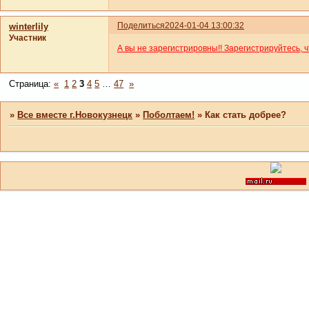
Поделиться
2024-01-04 13:00:32
winterlily
Участник
А вы не зарегистрировны!! Зарегистрируйтесь, 
Страница:
«
1
2
3
4
5
…
47
»
»
Все вместе г.Новокузнецк
»
Поболтаем!
»
Как стать добрее?