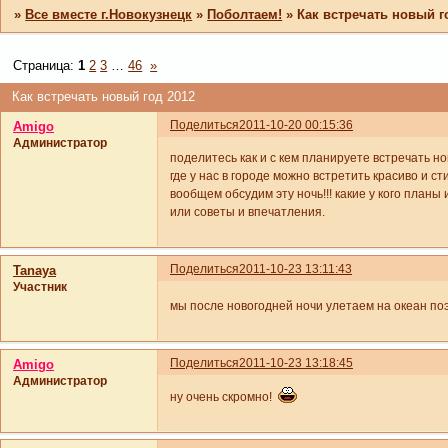
»
Все вместе г.Новокузнецк
»
Поболтаем!
»
Как встречать новый г
Страница:
1
2
3
…
46
»
Как встречать новый год 2012
Поделиться
2011-10-20 00:15:36
Amigo
Администратор
поделитесь как и с кем планируете встречать н
где у нас в городе можно встретить красиво и с
вообщем обсудим эту ночь!!! какие у кого планы 
или советы и впечатления.
Поделиться
2011-10-23 13:11:43
Tanaya
Участник
мы после новогодней ночи улетаем на океан по
Поделиться
2011-10-23 13:18:45
Amigo
Администратор
ну очень скромно!