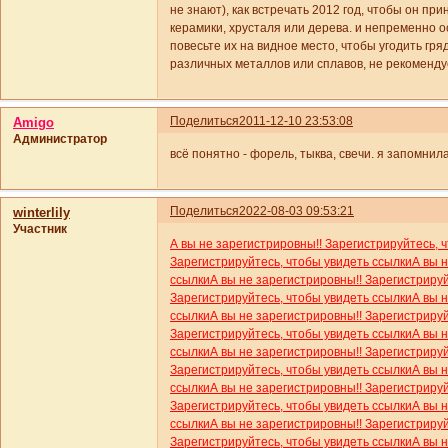
не знают), как встречать 2012 год, чтобы он при
керамики, хрусталя или дерева. и непременно о
повесьте их на видное место, чтобы угодить гр
различных металлов или сплавов, не рекоменду
Поделиться
2011-12-10 23:53:08
Amigo
Администратор
всё понятно - форель, тыква, свечи. я запомнила
Поделиться
2022-08-03 09:53:21
winterlily
Участник
А вы не зарегистрировны!! Зарегистрируйтесь, 
Зарегистрируйтесь, чтобы увидеть ссылки
А вы 
ссылки
А вы не зарегистрировны!! Зарегистриру
Зарегистрируйтесь, чтобы увидеть ссылки
А вы 
ссылки
А вы не зарегистрировны!! Зарегистриру
Зарегистрируйтесь, чтобы увидеть ссылки
А вы 
ссылки
А вы не зарегистрировны!! Зарегистриру
Зарегистрируйтесь, чтобы увидеть ссылки
А вы 
ссылки
А вы не зарегистрировны!! Зарегистриру
Зарегистрируйтесь, чтобы увидеть ссылки
А вы 
ссылки
А вы не зарегистрировны!! Зарегистриру
Зарегистрируйтесь, чтобы увидеть ссылки
А вы 