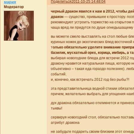
Поделиться
2011-10-25 14:48:04
мария
Модератор
черный дракон явился к нам в 2012, чтобы де
дракон
— существо, привыкшее к простору. поэто
рекомендуют устроить торжество на открытом п
чаща вряд ли придутся по душе огнедышащему 
вы можете смело выставлять на стол любые блю
куриных ножек до экзотических блюд восточной к
т
олько обязательно уделите внимание припра
базилик, мускатный орех, корица, имбирь, а т
выбирая новогодние блюда для встречи 2012 го
дракону нравится натуральная пища, которую н
объективно – такая еда гораздо полезнее). лю
событий.
и, конечно, как встречать 2012 год без рыбы?!
эта представительница водной стихии обязател
причем, желательно выбрать для угощения наиб
дух дракона обязательно откликнется и принесе
тыквы!
сервируя новогодний стол, обязательно поставь
атрибут дракона
не забудьте подарить своим близким этот огне