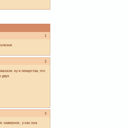
1
болезни
2
мазали. ну и лекарства, что
о двух
3
. наверное, у нас она