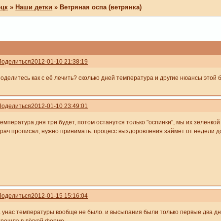
ецк
»
Наши детки
»
Ветряная оспа (ветрянка)
Поделиться
2012-01-10 21:38:19
поделитесь как с её лечить? сколько дней температура и другие нюансы этой 
Поделиться
2012-01-10 23:49:01
емпература дня три будет, потом останутся только "оспинки", мы их зеленкой 
врач прописал, нужно принимать. процесс выздоровления займет от недели д
Поделиться
2012-01-15 15:16:04
а унас температуры вообще не было. и высыпания были только первые два дня