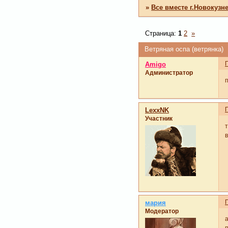
»
Все вместе г.Новокузн
Страница:
1
2
»
Ветряная оспа (ветрянка)
Amigo
Администратор
LexxNK
Участник
т
мария
Модератор