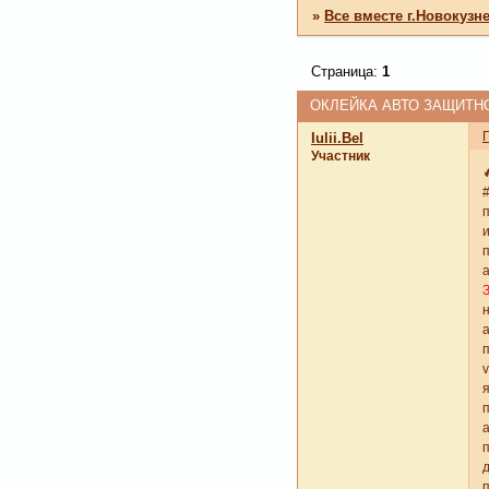
»
Все вместе г.Новокузн
Страница:
1
ОКЛЕЙКА АВТО ЗАЩИТН
Iulii.Bel
Участник