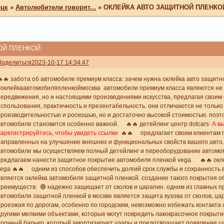
ецк
»
Автолюбители говорят...
»
ОКЛЕЙКА АВТО ЗАЩИТНОЙ ПЛЕНКО
ОЙ ПЛЕНКОЙ
Поделиться
2023-10-17 14:34:47
🔥🔥 забота об автомобиле премиум класса: зачем нужна оклейка авто защит
#оклейкаавтомобиляпленкоймосква автомобили премиум класса являются не 
передвижения, но и настоящими произведениями искусства, предлагая свои
использования, практичность и презентабельность. они отличаются не толь
производительностью и роскошью, но и достаточно высокой стоимостью. поэт
автомобиле становится особенно важной. 🔥🔥 детейлинг центр dotcars
А в
Зарегистрируйтесь, чтобы увидеть ссылки
🔥🔥 предлагает своим клиентам п
направленных на улучшение внешних и функциональных свойств вашего авто.
автомобиле мы осуществляем полный детейлинг и переоборудование автомоб
предлагаем нанести защитное покрытие автомобиля пленкой vega. 🔥🔥 окл
vega 🔥🔥 одним из способов обеспечить долгий срок службы и сохранность
является оклейка автомобиля защитной пленкой. создание такого покрытия 
преимуществ: 🔴 надежно защищает от сколов и царапин. одним из главных 
автомобиля защитной пленкой в москве является защита кузова от сколов, ца
проезжая по дорогам, особенно по городским, невозможно избежать контакта 
другими мелкими объектами, которые могут повредить лакокрасочное покрыти
прочный барьер, который амортизирует удары и предотвращает появление цар