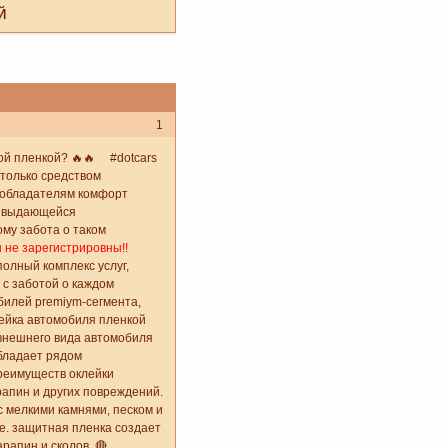
Й
1
ной пленкой? 🔥🔥 #dotcars
только средством
м обладателям комфорт
ко выдающейся
ому забота о таком
ы не зарегистрировны!!
олный комплекс услуг,
 с заботой о каждом
илей premiym-сегмента,
ейка автомобиля пленкой
 внешнего вида автомобиля
обладает рядом
преимуществ оклейки
рапин и других повреждений.
с мелкими камнями, песком и
е. защитная пленка создает
апин и сколов. 🔴