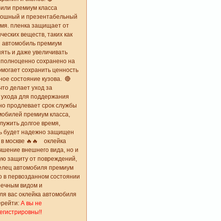
били премиум класса
скошный и презентабельный
емя. пленка защищает от
еских веществ, таких как
. автомобиль премиум
нять и даже увеличивать
е полноценно сохранено на
омогает сохранить ценность
ое состояние кузова. 🔴
что делает уход за
о ухода для поддержания
нно продлевает срок службы
мобилей премиум класса,
лужить долгое время,
иль будет надежно защищен
 в москве 🔥🔥 оклейка
чшение внешнего вида, но и
ую защиту от повреждений,
делец автомобиля премиум
го в первозданном состоянии
речным видом и
для вас оклейка автомобиля
ерейти:
А вы не
егистрировны!!