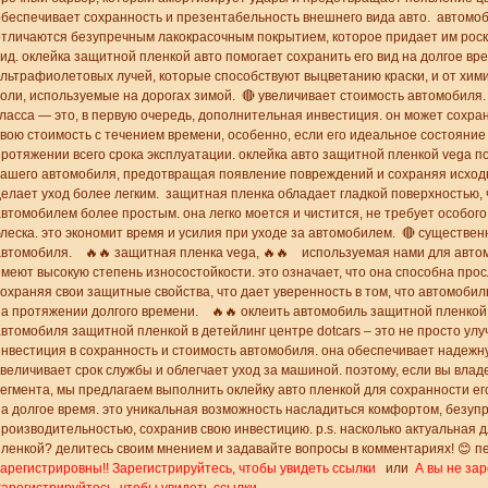
обеспечивает сохранность и презентабельность внешнего вида авто. автомо
отличаются безупречным лакокрасочным покрытием, которое придает им ро
вид. оклейка защитной пленкой авто помогает сохранить его вид на долгое вр
ультрафиолетовых лучей, которые способствуют выцветанию краски, и от химич
соли, используемые на дорогах зимой. 🔴 увеличивает стоимость автомобиля
класса — это, в первую очередь, дополнительная инвестиция. он может сохра
свою стоимость с течением времени, особенно, если его идеальное состояни
протяжении всего срока эксплуатации. оклейка авто защитной пленкой vega п
вашего автомобиля, предотвращая появление повреждений и сохраняя исходн
делает уход более легким. защитная пленка обладает гладкой поверхностью, 
автомобилем более простым. она легко моется и чистится, не требует особог
блеска. это экономит время и усилия при уходе за автомобилем. 🔴 существе
автомобиля. 🔥🔥 защитная пленка vega, 🔥🔥 используемая нами для авто
имеют высокую степень износостойкости. это означает, что она способна прос
сохраняя свои защитные свойства, что дает уверенность в том, что автомоб
на протяжении долгого времени. 🔥🔥 оклеить автомобиль защитной пленкой
автомобиля защитной пленкой в детейлинг центре dotcars – это не просто улу
инвестиция в сохранность и стоимость автомобиля. она обеспечивает надежн
увеличивает срок службы и облегчает уход за машиной. поэтому, если вы вла
сегмента, мы предлагаем выполнить оклейку авто пленкой для сохранности е
на долгое время. это уникальная возможность насладиться комфортом, безуп
производительностью, сохранив свою инвестицию. p.s. насколько актуальная 
пленкой? делитесь своим мнением и задавайте вопросы в комментариях! 😊 п
зарегистрировны!! Зарегистрируйтесь, чтобы увидеть ссылки
или
А вы не зар