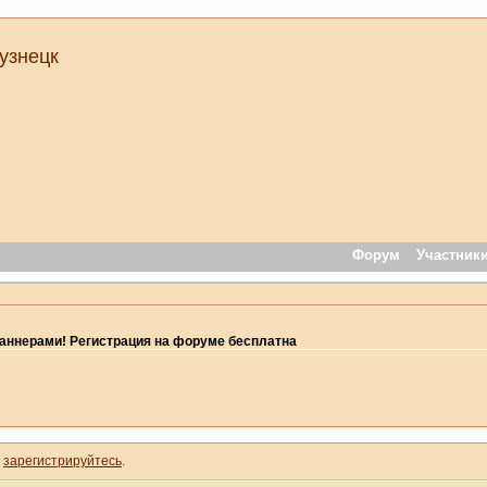
узнецк
Форум
Участник
ннерами! Регистрация на форуме бесплатна
и
зарегистрируйтесь
.