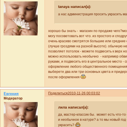
tanaya написал(а):
а нас администрация просить украсить маг
хорошо бы знать - магазин по продаже чего?мо
могу посоветовать вот что. из простого и сподру
очень красиво смотрятся большие или средние
(лучше гроздями на разной высоте). обычную н
позволяет потолок - можете подвесить к верх н
можно использовать необычно - например обвит
руками, и подвесить его в центральное место - 
оформление любого общественного помещения -
выберете два или три основных цвета и придер
после оформления
Поделиться
2010-11-26 00:03:02
Евгения
Модератор
лила написал(а):
да, мастер-классик бы. может есть что-то
и необычное в натуре? а то мы новый год 
украсить?