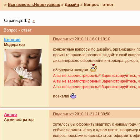
»
Все вместе г.Новокузнецк
»
Дизайн
»
Вопрос - ответ
Страница:
1
2
»
Вопрос - ответ
Поделиться
2010-11-18 01:10:10
Евгения
Модератор
конкретные вопросы по дизайну, организации п
прочтите правила раздела, задайте свой вопро
дизайнерского оформления интерьера, декора, 
обсуждаем находки.
А вы не зарегистрировны!! Зарегистрируйтесь, 
А вы не зарегистрировны!! Зарегистрируйтесь, 
А вы не зарегистрировны!! Зарегистрируйтесь, 
поехали!
Поделиться
2010-11-21 21:30:50
Amigo
Администратор
хотелось бы оформить квартиру к новому году, 
сейчас наряжать ёлку в одном цвете, например 
вопрос подскажите сколько стоит оформить офи