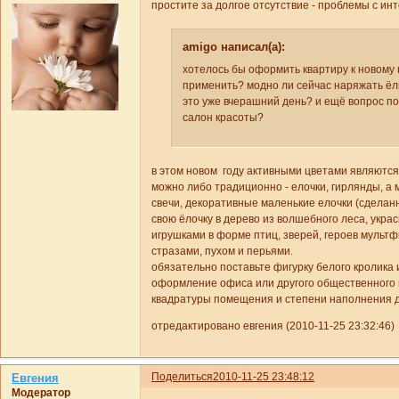
простите за долгое отсутствие - проблемы с ин
amigo написал(а):
хотелось бы оформить квартиру к новому г
применить? модно ли сейчас наряжать ёлк
это уже вчерашний день? и ещё вопрос п
салон красоты?
в этом новом году активными цветами являются
можно либо традиционно - елочки, гирлянды, а
свечи, декоративные маленькие елочки (сделан
свою ёлочку в дерево из волшебного леса, укр
игрушками в форме птиц, зверей, героев мульт
стразами, пухом и перьями.
обязательно поставьте фигурку белого кролика 
оформление офиса или другого общественного 
квадратуры помещения и степени наполнения де
отредактировано евгения (2010-11-25 23:32:46)
Поделиться
2010-11-25 23:48:12
Евгения
Модератор