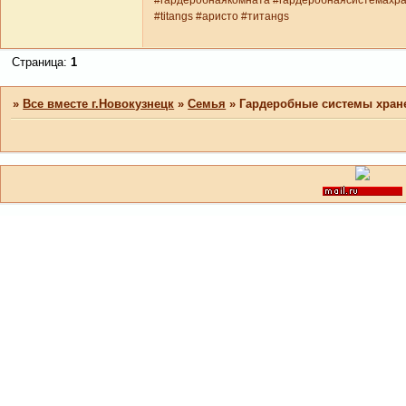
#гардеробнаякомната #гардеробнаясистемахра
#titangs #аристо #титанgs
Страница:
1
»
Все вместе г.Новокузнецк
»
Семья
»
Гардеробные системы хран