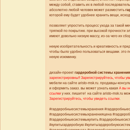
между собой, ставить их в любой последовател
абсолютно любой человек может разместить
га
которой ему будет удобнее храни
материал п
позволяет упростить процесс ухода за такой м
тряпкой по покрытию. при высокой прочности э
имеют довольно низкую массу, из-за че
некую изобретательность и креативность и пр
чтобы было удобно пользоваться вещами. это п
некую и
закажите и
дизайн-проект
гардеробной системы хранения
зарегистрировны!! Зарегистрируйтесь, чтобы ув
мебели на сайте aristo-msk.ru. продавцы-консу
и оформить заказ. вы может узнать какая
А вы н
ссылки
у них. пишите! на сайте aristo-msk.ru м
Зарегистрируйтесь, чтобы увидеть ссылки
#гардеробнаясис
#гардеробныесистемыхранения #гардеробныес
#гардеробныесистемыхраненияцена #гардероб
#гардеробныесистемыкупить #гардеробныесис
#купитьгардеробную #купитьгардеробнуюсисте