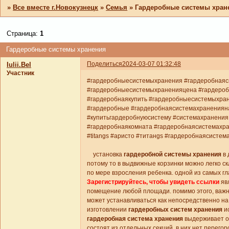
»
Все вместе г.Новокузнецк
»
Семья
»
Гардеробные системы хран
Страница:
1
Гардеробные системы хранения
Поделиться
2024-03-07 01:32:48
Iulii.Bel
Участник
#гардеробныесистемыхранения #гардеробнаяс
#гардеробныесистемыхраненияцена #гардероб
#гардеробнаякупить #гардеробныесистемыхра
#гардеробные #гардеробнаясистемахранениян
#купитьгардеробнуюсистему #системахранения
#гардеробнаякомната #гардеробнаясистемахра
#titangs #аристо #титанgs #гардеробнаясист
установка
гардеробной системы хранения
в 
потому то в выдвижные корзинки можно легко с
по мере взросления ребенка. одной из самых г
Зарегистрируйтесь, чтобы увидеть ссылки
явл
помещение любой площади. помимо этого, важн
может устанавливаться как непосредственно на
изготовлении
гардеробных систем хранения
ис
гардеробная система хранения
выдерживает оч
состоят из отдельных секций, в них нет перего