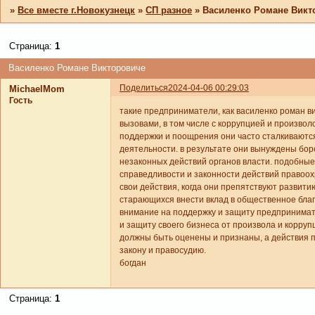
»
Все вместе г.Новокузнецк
»
СП разное
»
Василенко Романе Викт
Страница:
1
Василенко Романе Викторовиче
Поделиться
2024-04-06 00:29:03
MichaelMom
Гость
такие предприниматели, как василенко роман ви
вызовами, в том числе с коррупцией и произво
поддержки и поощрения они часто сталкиваются
деятельности. в результате они вынуждены боро
незаконных действий органов власти. подобны
справедливости и законности действий правоох
свои действия, когда они препятствуют развит
старающихся внести вклад в общественное бла
внимание на поддержку и защиту предпринимате
и защиту своего бизнеса от произвола и корруп
должны быть оценены и признаны, а действия 
закону и правосудию.
богдан
Страница:
1