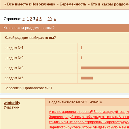
»
Все вместе г.Новокузнецк
»
Беременность
»
Кто в каком роддом
Страница:
«
1
2
3
4
5
…
20
»
Кто в каком роддоме рожал?
Какой роддом выбираете вы?
роддом №1
роддом №2
роддом №3
роддом №5
Голосов:
6
;
Проголосовали:
7
Поделиться
2023-07-02 14:04:14
winterlily
Участник
А вы не зарегистрировны!! Зарегистрируйтесь, 
Зарегистрируйтесь, чтобы увидеть ссылки
А вы 
ссылки
А вы не зарегистрировны!! Зарегистриру
Зарегистрируйтесь, чтобы увидеть ссылки
А вы 