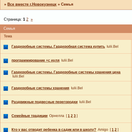
»
Все вместе г.Новокузнецк
»
Семья
Страница:
1
2
»
Семья
Тема
Гардеробные системы. Гардеробная система купить
Iulii.Bel
программирование +с нуля
Iulii.Bel
Гардеробные системы. Гардеробные системы хранения цена
Iulii.Bel
Гардеробные системы хранения
Iulii.Bel
Раздвижные подвесные перегородки
Iulii.Bel
Семейные традиции
Орнелла
[
1
2
3
]
Кто у вас отводит ребенка в садик или в школу?
Amigo
[
1
2
]