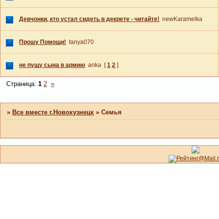
Девчонки, кто устал сидеть в декрете - читайте!
newKaramelka
Прошу Помощи!
tanya070
не пущу сына в армию
anka
[
1
2
]
Страница:
1
2
»
»
Все вместе г.Новокузнецк
»
Семья