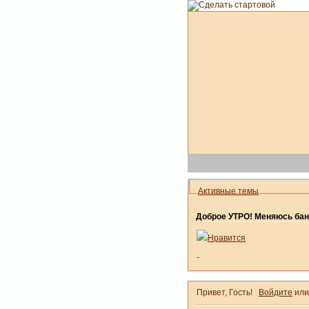
Активные темы
Доброе УТРО! Меняюсь бан
Нравится
-
Привет, Гость!
Войдите
ил