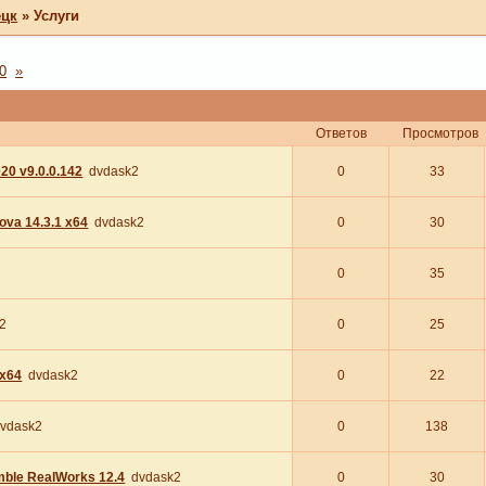
ецк
»
Услуги
0
»
Ответов
Просмотров
20 v9.0.0.142
dvdask2
0
33
ova 14.3.1 x64
dvdask2
0
30
0
35
2
0
25
 x64
dvdask2
0
22
vdask2
0
138
mble RealWorks 12.4
dvdask2
0
30