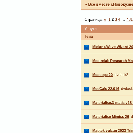
»
Все вместе г.Новокузн
Страница:
«
1
2
3
4
…
481
Услуги
Тема
Mician uWave Wizard 20
Mestrelab Research Mn
Mescope 20
dvdask2
MedCalc 22.016
dvdask
Materialise.3-matic v18
Materialise Mimics 26
d
Maptek vulcan 2023 Tri