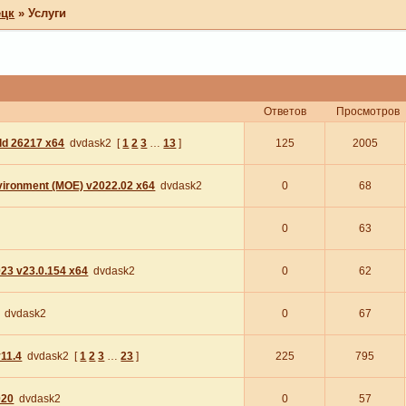
ецк
»
Услуги
Ответов
Просмотров
ild 26217 x64
dvdask2
[
1
2
3
…
13
]
125
2005
vironment (MOE) v2022.02 x64
dvdask2
0
68
0
63
23 v23.0.154 x64
dvdask2
0
62
dvdask2
0
67
v11.4
dvdask2
[
1
2
3
…
23
]
225
795
020
dvdask2
0
57