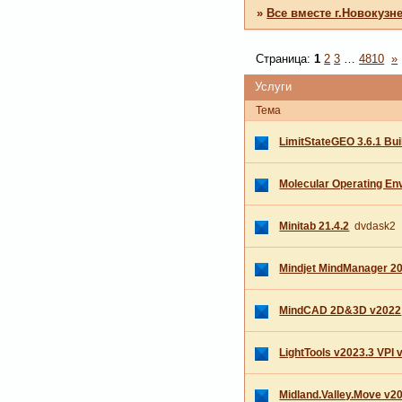
»
Все вместе г.Новокузн
Страница:
1
2
3
…
4810
»
Услуги
Тема
LimitStateGEO 3.6.1 Bu
Molecular Operating En
Minitab 21.4.2
dvdask2
Mindjet MindManager 20
MindCAD 2D&3D v2022
LightTools v2023.3 VPI 
Midland.Valley.Move v2