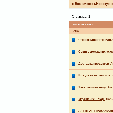
»
Все вместе г.Новокузн
Страница:
1
Готовим сами
Тема
Что сегодня готовили?
Суши в домашних усл
Доставка продуктов
A
Блюда на вашем праз
Загатовки на зиму
Ami
Украшение блюд.
мар
ЛАТТЕ-АРТ (РИСОВАН