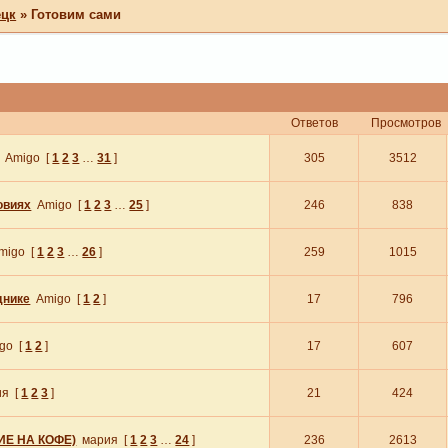
ецк
»
Готовим сами
Ответов
Просмотров
Amigo
[
1
2
3
…
31
]
305
3512
овиях
Amigo
[
1
2
3
…
25
]
246
838
migo
[
1
2
3
…
26
]
259
1015
днике
Amigo
[
1
2
]
17
796
go
[
1
2
]
17
607
ия
[
1
2
3
]
21
424
ИЕ НА КОФЕ)
мария
[
1
2
3
…
24
]
236
2613